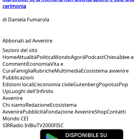
cerimonia
di
Daniela Fumarola
Abbonati ad Avvenire
Sezioni del sito
Home
Attualità
Politica
Mondo
Agorà
Podcast
Chiesa
Idee e
Commenti
Economia
Vita e
Cura
Famiglia
Rubriche
Multimedia
Ecosistema avvenire
Pubblicazioni
Edizioni locali
L'economia civile
Gutenberg
Popotus
Pop
Up
Luoghi dell'Infinito
Avvenire
Chi siamo
Redazione
Ecosistema
Avvenire
Pubblicità
Fondazione Avvenire
Shop
Contatti
Mondo CEI
SIR
Radio InBlu
TV2000
FISC