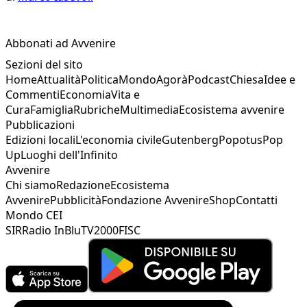
Abbonati ad Avvenire
Sezioni del sito
Home
Attualità
Politica
Mondo
Agorà
Podcast
Chiesa
Idee e
Commenti
Economia
Vita e
Cura
Famiglia
Rubriche
Multimedia
Ecosistema avvenire
Pubblicazioni
Edizioni locali
L'economia civile
Gutenberg
Popotus
Pop
Up
Luoghi dell'Infinito
Avvenire
Chi siamo
Redazione
Ecosistema
Avvenire
Pubblicità
Fondazione Avvenire
Shop
Contatti
Mondo CEI
SIR
Radio InBlu
TV2000
FISC