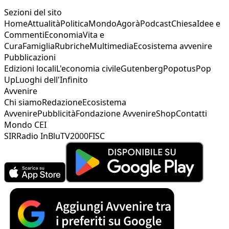
Sezioni del sito
Home
Attualità
Politica
Mondo
Agorà
Podcast
Chiesa
Idee e
Commenti
Economia
Vita e
Cura
Famiglia
Rubriche
Multimedia
Ecosistema avvenire
Pubblicazioni
Edizioni locali
L'economia civile
Gutenberg
Popotus
Pop
Up
Luoghi dell'Infinito
Avvenire
Chi siamo
Redazione
Ecosistema
Avvenire
Pubblicità
Fondazione Avvenire
Shop
Contatti
Mondo CEI
SIR
Radio InBlu
TV2000
FISC