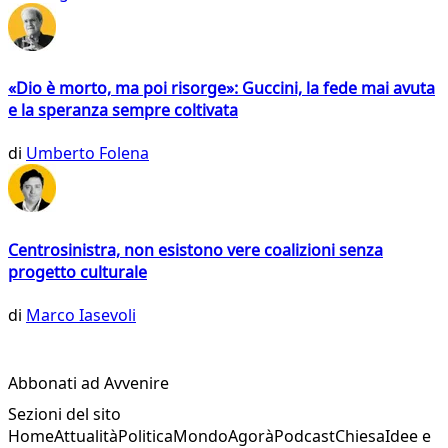
«Dio è morto, ma poi risorge»: Guccini, la fede mai avuta
e la speranza sempre coltivata
di
Umberto Folena
Centrosinistra, non esistono vere coalizioni senza
progetto culturale
di
Marco Iasevoli
Abbonati ad Avvenire
Sezioni del sito
Home
Attualità
Politica
Mondo
Agorà
Podcast
Chiesa
Idee e