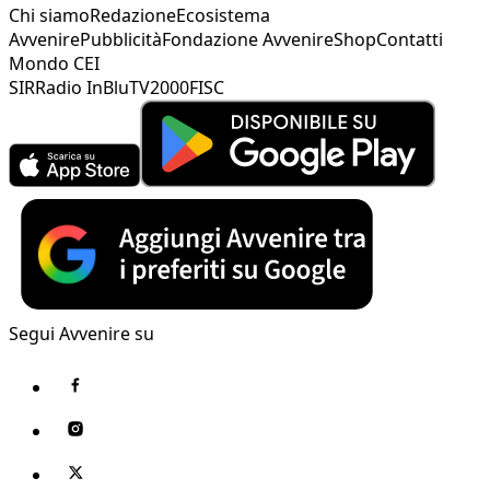
Chi siamo
Redazione
Ecosistema
Avvenire
Pubblicità
Fondazione Avvenire
Shop
Contatti
Mondo CEI
SIR
Radio InBlu
TV2000
FISC
Segui Avvenire su