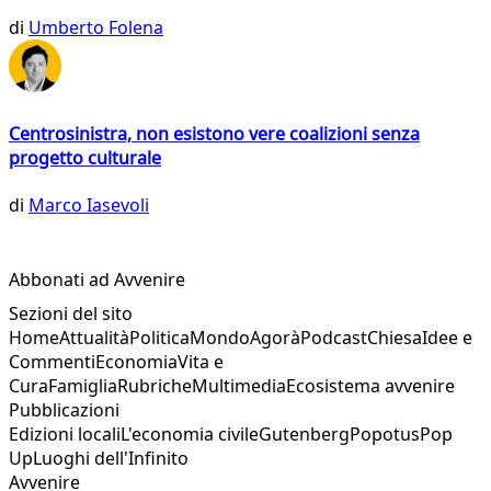
di
Umberto Folena
Centrosinistra, non esistono vere coalizioni senza
progetto culturale
di
Marco Iasevoli
Abbonati ad Avvenire
Sezioni del sito
Home
Attualità
Politica
Mondo
Agorà
Podcast
Chiesa
Idee e
Commenti
Economia
Vita e
Cura
Famiglia
Rubriche
Multimedia
Ecosistema avvenire
Pubblicazioni
Edizioni locali
L'economia civile
Gutenberg
Popotus
Pop
Up
Luoghi dell'Infinito
Avvenire