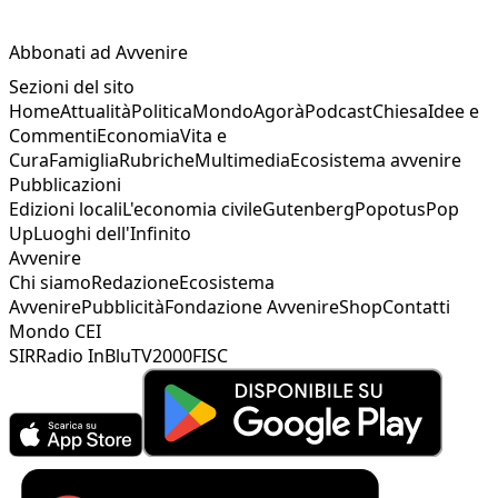
Abbonati ad Avvenire
Sezioni del sito
Home
Attualità
Politica
Mondo
Agorà
Podcast
Chiesa
Idee e
Commenti
Economia
Vita e
Cura
Famiglia
Rubriche
Multimedia
Ecosistema avvenire
Pubblicazioni
Edizioni locali
L'economia civile
Gutenberg
Popotus
Pop
Up
Luoghi dell'Infinito
Avvenire
Chi siamo
Redazione
Ecosistema
Avvenire
Pubblicità
Fondazione Avvenire
Shop
Contatti
Mondo CEI
SIR
Radio InBlu
TV2000
FISC