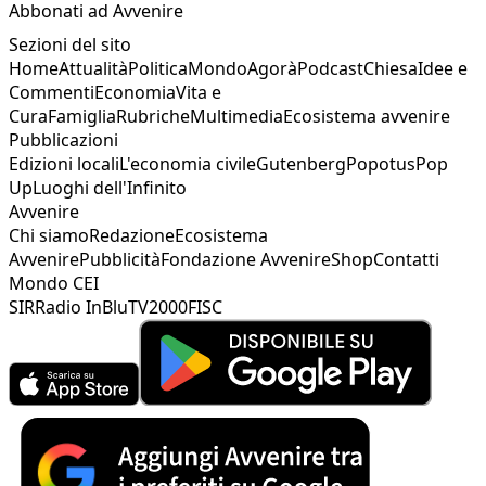
Abbonati ad Avvenire
Sezioni del sito
Home
Attualità
Politica
Mondo
Agorà
Podcast
Chiesa
Idee e
Commenti
Economia
Vita e
Cura
Famiglia
Rubriche
Multimedia
Ecosistema avvenire
Pubblicazioni
Edizioni locali
L'economia civile
Gutenberg
Popotus
Pop
Up
Luoghi dell'Infinito
Avvenire
Chi siamo
Redazione
Ecosistema
Avvenire
Pubblicità
Fondazione Avvenire
Shop
Contatti
Mondo CEI
SIR
Radio InBlu
TV2000
FISC