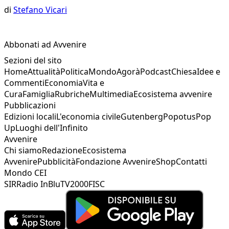
di
Stefano Vicari
Abbonati ad Avvenire
Sezioni del sito
Home
Attualità
Politica
Mondo
Agorà
Podcast
Chiesa
Idee e
Commenti
Economia
Vita e
Cura
Famiglia
Rubriche
Multimedia
Ecosistema avvenire
Pubblicazioni
Edizioni locali
L'economia civile
Gutenberg
Popotus
Pop
Up
Luoghi dell'Infinito
Avvenire
Chi siamo
Redazione
Ecosistema
Avvenire
Pubblicità
Fondazione Avvenire
Shop
Contatti
Mondo CEI
SIR
Radio InBlu
TV2000
FISC