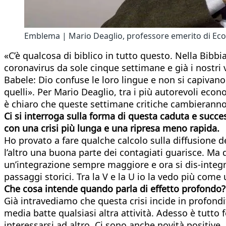
Emblema | Mario Deaglio, professore emerito di Econ
«C’è qualcosa di biblico in tutto questo. Nella Bi
coronavirus da sole cinque settimane e già i nostri v
Babele: Dio confuse le loro lingue e non si capivan
quelli». Per Mario Deaglio, tra i più autorevoli econ
è chiaro che queste settimane critiche cambierann
Ci si interroga sulla forma di questa caduta e succes
con una crisi più lunga e una ripresa meno rapida.
Ho provato a fare qualche calcolo sulla diffusione de
l’altro una buona parte dei contagiati guarisce. Ma 
un’integrazione sempre maggiore e ora si dis-integr
passaggi storici. Tra la V e la U io la vedo più come 
Che cosa intende quando parla di effetto
profondo?
Già intravediamo che questa crisi incide in profondit
media batte qualsiasi altra attività. Adesso è tutto 
interessarsi ad altro. Ci sono anche novità positive