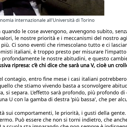
omia internazionale all'Università di Torino
bbia quando le cose avvengono, avvengono subito, sen
alori, le nostre priorità e i meccanismi del nostro agi
o più. Ci sono eventi che rimescolano tutto e ci lasc
omisti italiani, è troppo presto per misurare l’impatt
o profondamente le nostre abitudini, e questo cambi
siva ripresa: c’è chi dice che sarà una V, cioè un crol
l contagio, entro fine mese i casi italiani potrebbero
quello che stiamo vivendo basta a sconvolgere abitudi
a, si separa. L’effetto sarà profondo, più profondo 
una U con la gamba di destra 'più bassa', che per alcun
à sui comportamenti, le priorità, i gusti della gente.
fermo. Può essere che non si torni indietro, che anche
. La scuola sta imparando che non sempre è indispensab