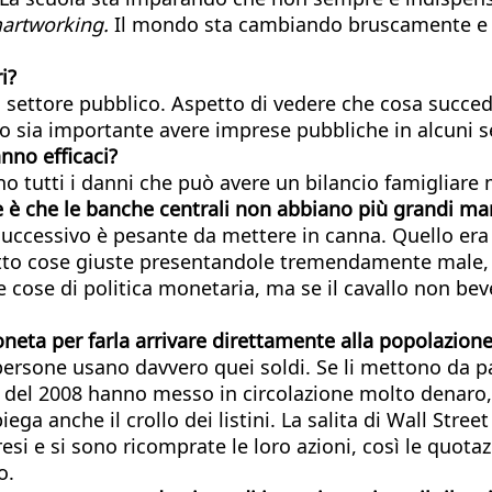
artworking.
Il mondo sta cambiando bruscamente e 
i?
 settore pubblico. Aspetto di vedere che cosa succed
o sia importante avere imprese pubbliche in alcuni set
nno efficaci?
o tutti i danni che può avere un bilancio famigliare 
ione è che le banche centrali non abbiano più grandi m
 successivo è pesante da mettere in canna. Quello era
atto cose giuste presentandole tremendamente male, s
e cose di politica monetaria, ma se il cavallo non bev
eta per farla arrivare direttamente alla popolazion
persone usano davvero quei soldi. Se li mettono da p
si del 2008 hanno messo in circolazione molto denaro,
ga anche il crollo dei listini. La salita di Wall Stree
presi e si sono ricomprate le loro azioni, così le quota
o.