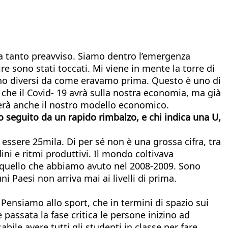
za tanto preavviso. Siamo dentro l’emergenza
re sono stati toccati. Mi viene in mente la torre di
iano diversi da come eravamo prima. Questo è uno di
o che il Covid- 19 avrà sulla nostra economia, ma già
erà anche il nostro modello economico.
lo seguito da un rapido rimbalzo, e chi indica una U,
 essere 25mila. Di per sé non è una grossa cifra, tra
ni e ritmi produttivi. Il mondo coltivava
di quello che abbiamo avuto nel 2008-2009. Sono
i Paesi non arriva mai ai livelli di prima.
 Pensiamo allo sport, che in termini di spazio sui
 passata la fase critica le persone inizino ad
ile avere tutti gli studenti in classe per fare