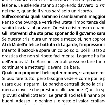
lezione. Le aziende stanno scoprendo davvero lo
sm
nel male, quando il virus sarà solo un ricordo.
Sull’economia quali saranno i cambiamenti
maggior
Penso che ovunque verrà rivalutata l’importanza del
sanità lasciata al privato. Questa crisi mostra quant
Gli interventi che sta predisponendo il governo sara
Se questa crisi dura un mese e mezzo sì, non copron
Al di là dell’infelice battuta di Lagarde, l’impress
Intanto il bazooka spara un colpo solo, poi il razzo
drastica che non si ripete facilmente. Lagarde ha f
dell’emotività. Le Banche centrali possono fare tant
continuare a mettergli davanti da bere.
Qualcuno propone l’helicopter money, stampare mon
Si può fare tutto, però bisogna vedere come poi le 
usare quei risparmi. Le banche centrali dopo la cri
mercati invece che prestarlo alle aziende. Questo spie
“piovuti dall’elicottero”. Le grandi società li hanno 
buoni. Adesso il giochino si è rotto e i valori crollan