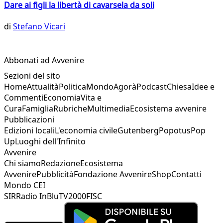
Dare ai figli la libertà di cavarsela da soli
di
Stefano Vicari
Abbonati ad Avvenire
Sezioni del sito
Home
Attualità
Politica
Mondo
Agorà
Podcast
Chiesa
Idee e
Commenti
Economia
Vita e
Cura
Famiglia
Rubriche
Multimedia
Ecosistema avvenire
Pubblicazioni
Edizioni locali
L'economia civile
Gutenberg
Popotus
Pop
Up
Luoghi dell'Infinito
Avvenire
Chi siamo
Redazione
Ecosistema
Avvenire
Pubblicità
Fondazione Avvenire
Shop
Contatti
Mondo CEI
SIR
Radio InBlu
TV2000
FISC