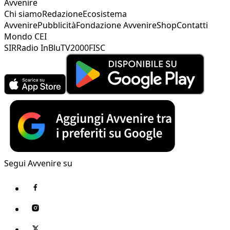
Avvenire
Chi siamo
Redazione
Ecosistema
Avvenire
Pubblicità
Fondazione Avvenire
Shop
Contatti
Mondo CEI
SIR
Radio InBlu
TV2000
FISC
Segui Avvenire su