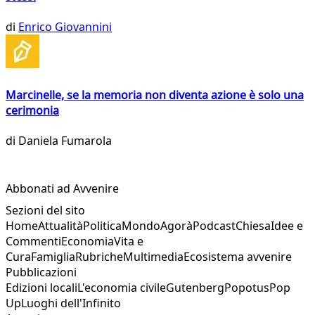
di
Enrico Giovannini
Marcinelle, se la memoria non diventa azione è solo una
cerimonia
di
Daniela Fumarola
Abbonati ad Avvenire
Sezioni del sito
Home
Attualità
Politica
Mondo
Agorà
Podcast
Chiesa
Idee e
Commenti
Economia
Vita e
Cura
Famiglia
Rubriche
Multimedia
Ecosistema avvenire
Pubblicazioni
Edizioni locali
L'economia civile
Gutenberg
Popotus
Pop
Up
Luoghi dell'Infinito