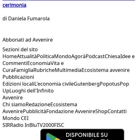
cerimonia
di
Daniela Fumarola
Abbonati ad Avvenire
Sezioni del sito
Home
Attualità
Politica
Mondo
Agorà
Podcast
Chiesa
Idee e
Commenti
Economia
Vita e
Cura
Famiglia
Rubriche
Multimedia
Ecosistema avvenire
Pubblicazioni
Edizioni locali
L'economia civile
Gutenberg
Popotus
Pop
Up
Luoghi dell'Infinito
Avvenire
Chi siamo
Redazione
Ecosistema
Avvenire
Pubblicità
Fondazione Avvenire
Shop
Contatti
Mondo CEI
SIR
Radio InBlu
TV2000
FISC