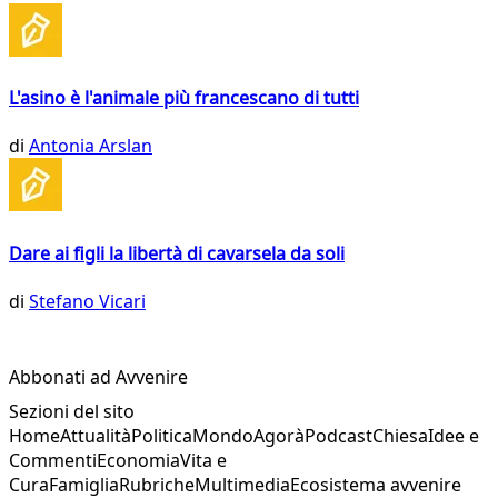
L'asino è l'animale più francescano di tutti
di
Antonia Arslan
Dare ai figli la libertà di cavarsela da soli
di
Stefano Vicari
Abbonati ad Avvenire
Sezioni del sito
Home
Attualità
Politica
Mondo
Agorà
Podcast
Chiesa
Idee e
Commenti
Economia
Vita e
Cura
Famiglia
Rubriche
Multimedia
Ecosistema avvenire