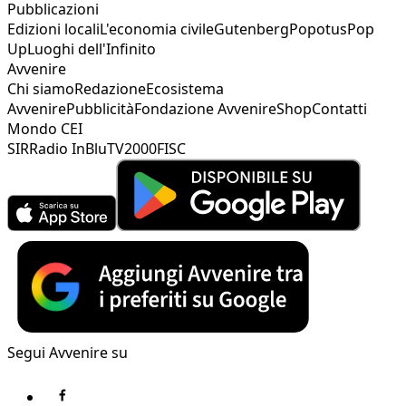
Pubblicazioni
Edizioni locali
L'economia civile
Gutenberg
Popotus
Pop
Up
Luoghi dell'Infinito
Avvenire
Chi siamo
Redazione
Ecosistema
Avvenire
Pubblicità
Fondazione Avvenire
Shop
Contatti
Mondo CEI
SIR
Radio InBlu
TV2000
FISC
Segui Avvenire su