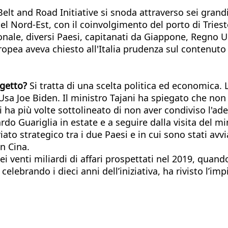
elt and Road Initiative si snoda attraverso sei grandi
el Nord-Est, con il coinvolgimento del porto di Triest
ionale, diversi Paesi, capitanati da Giappone, Regno 
ropea aveva chiesto all'Italia prudenza sul contenuto
ogetto?
Si tratta di una scelta politica ed economica. 
sa Joe Biden. Il ministro Tajani ha spiegato che non ha
i ha più volte sottolineato di non aver condiviso l'a
do Guariglia in estate e a seguire dalla visita del min
to strategico tra i due Paesi e in cui sono stati avviati
n Cina.
i venti miliardi di affari prospettati nel 2019, quan
elebrando i dieci anni dell’iniziativa, ha rivisto l’