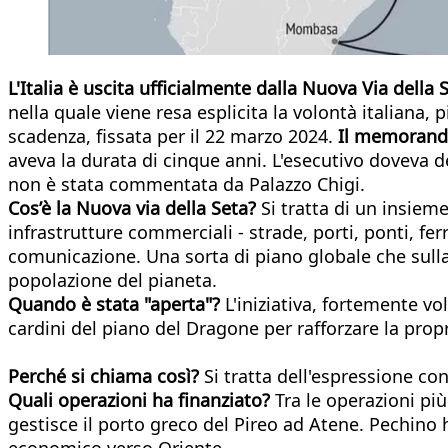
L'Italia è uscita ufficialmente dalla Nuova Via della 
nella quale viene resa esplicita la volontà italian
scadenza, fissata per il 22 marzo 2024.
Il memorandu
aveva la durata di cinque anni. L'esecutivo doveva d
non è stata commentata da Palazzo Chigi. ​
Cos’è la Nuova via della Seta?
Si tratta di un insiem
infrastrutture commerciali - strade, porti, ponti, fer
comunicazione. Una sorta di piano globale che sulla
popolazione del pianeta.
Quando è stata "aperta"?
L'iniziativa, fortemente vo
cardini del piano del Dragone per rafforzare la propr
Perché si chiama così?
Si tratta dell'espressione con
Quali operazioni ha finanziato?
Tra le operazioni pi
gestisce il porto greco del Pireo ad Atene. Pechino 
economico verso Oriente.