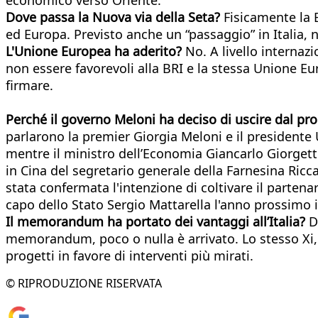
Dove passa la Nuova via della Seta?
Fisicamente la B
ed Europa. Previsto anche un “passaggio” in Italia, n
L'Unione Europea ha aderito?
No. A livello internaz
non essere favorevoli alla BRI e la stessa Unione Eu
firmare.
Perché il governo Meloni ha deciso di uscire dal pr
parlarono la premier Giorgia Meloni e il presidente U
mentre il ministro dell’Economia Giancarlo Giorgett
in Cina del segretario generale della Farnesina Riccar
stata confermata l'intenzione di coltivare il partenaria
capo dello Stato Sergio Mattarella l'anno prossimo i
Il memorandum ha portato dei vantaggi all’Italia?
De
memorandum, poco o nulla è arrivato. Lo stesso Xi, c
progetti in favore di interventi più mirati.
© RIPRODUZIONE RISERVATA