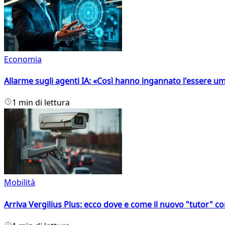
Economia
Allarme sugli agenti IA: «Così hanno ingannato l'essere 
1 min di lettura
Mobilità
Arriva Vergilius Plus: ecco dove e come il nuovo "tutor" con