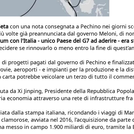
Seta
con una nota consegnata a Pechino nei giorni scors
a, più volte già preannunciata dal governo Meloni, di
m con l'Italia - unico Paese del G7 ad aderire - era
ecidere se rinnovarlo o meno entro la fine di quest’an
e di progetti pagati dal governo di Pechino e finalizza
rovie, aeroporti - e impianti per la produzione e la di
 carta potrebbe veicolare un terzo di tutto il commer
luta da Xi Jinping, Presidente della Repubblica Popola
ia economia attraverso una rete di infrastrutture fra 
iata dalla stampa italiana, ricondando i viaggi di Marc
ù clamorose, avviata nel 2016, l’acquisizione da parte
ha messo in campo 1.900 miliardi di euro, tramite la