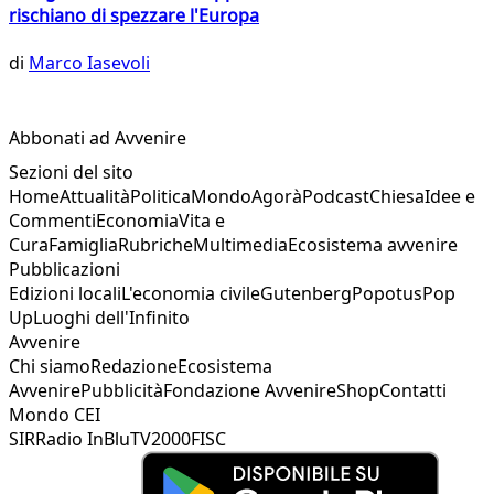
rischiano di spezzare l'Europa
di
Marco Iasevoli
Abbonati ad Avvenire
Sezioni del sito
Home
Attualità
Politica
Mondo
Agorà
Podcast
Chiesa
Idee e
Commenti
Economia
Vita e
Cura
Famiglia
Rubriche
Multimedia
Ecosistema avvenire
Pubblicazioni
Edizioni locali
L'economia civile
Gutenberg
Popotus
Pop
Up
Luoghi dell'Infinito
Avvenire
Chi siamo
Redazione
Ecosistema
Avvenire
Pubblicità
Fondazione Avvenire
Shop
Contatti
Mondo CEI
SIR
Radio InBlu
TV2000
FISC