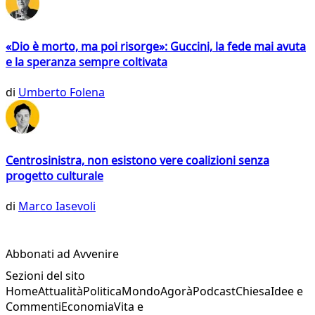
«Dio è morto, ma poi risorge»: Guccini, la fede mai avuta
e la speranza sempre coltivata
di
Umberto Folena
Centrosinistra, non esistono vere coalizioni senza
progetto culturale
di
Marco Iasevoli
Abbonati ad Avvenire
Sezioni del sito
Home
Attualità
Politica
Mondo
Agorà
Podcast
Chiesa
Idee e
Commenti
Economia
Vita e