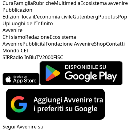
Cura
Famiglia
Rubriche
Multimedia
Ecosistema avvenire
Pubblicazioni
Edizioni locali
L'economia civile
Gutenberg
Popotus
Pop
Up
Luoghi dell'Infinito
Avvenire
Chi siamo
Redazione
Ecosistema
Avvenire
Pubblicità
Fondazione Avvenire
Shop
Contatti
Mondo CEI
SIR
Radio InBlu
TV2000
FISC
Segui Avvenire su