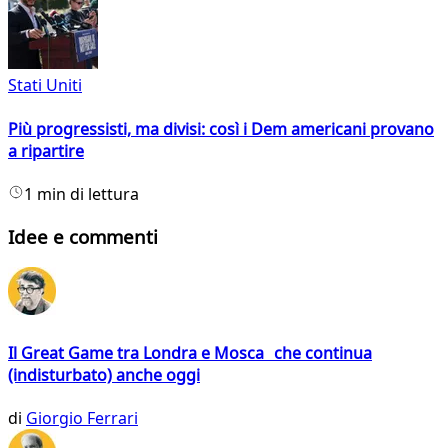
Stati Uniti
Più progressisti, ma divisi: così i Dem americani provano
a ripartire
1 min di lettura
Idee e commenti
Il Great Game tra Londra e Mosca che continua
(indisturbato) anche oggi
di
Giorgio Ferrari