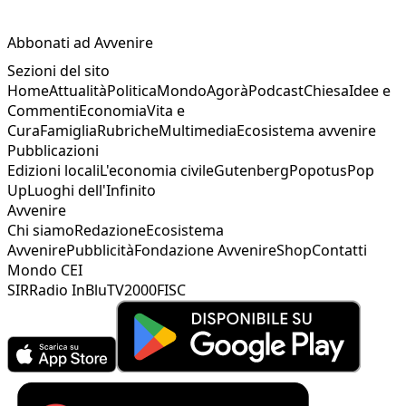
Abbonati ad Avvenire
Sezioni del sito
Home
Attualità
Politica
Mondo
Agorà
Podcast
Chiesa
Idee e
Commenti
Economia
Vita e
Cura
Famiglia
Rubriche
Multimedia
Ecosistema avvenire
Pubblicazioni
Edizioni locali
L'economia civile
Gutenberg
Popotus
Pop
Up
Luoghi dell'Infinito
Avvenire
Chi siamo
Redazione
Ecosistema
Avvenire
Pubblicità
Fondazione Avvenire
Shop
Contatti
Mondo CEI
SIR
Radio InBlu
TV2000
FISC