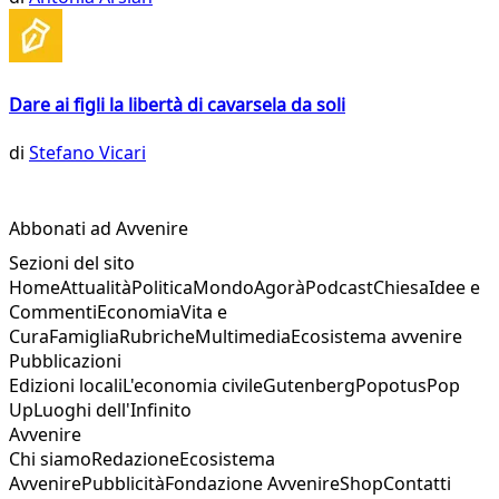
Dare ai figli la libertà di cavarsela da soli
di
Stefano Vicari
Abbonati ad Avvenire
Sezioni del sito
Home
Attualità
Politica
Mondo
Agorà
Podcast
Chiesa
Idee e
Commenti
Economia
Vita e
Cura
Famiglia
Rubriche
Multimedia
Ecosistema avvenire
Pubblicazioni
Edizioni locali
L'economia civile
Gutenberg
Popotus
Pop
Up
Luoghi dell'Infinito
Avvenire
Chi siamo
Redazione
Ecosistema
Avvenire
Pubblicità
Fondazione Avvenire
Shop
Contatti