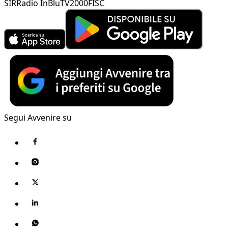
SIR
Radio InBlu
TV2000
FISC
Segui Avvenire su