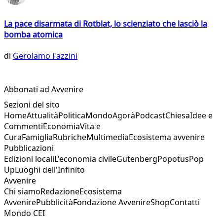
La pace disarmata di Rotblat, lo scienziato che lasciò la
bomba atomica
di
Gerolamo Fazzini
Abbonati ad Avvenire
Sezioni del sito
Home
Attualità
Politica
Mondo
Agorà
Podcast
Chiesa
Idee e
Commenti
Economia
Vita e
Cura
Famiglia
Rubriche
Multimedia
Ecosistema avvenire
Pubblicazioni
Edizioni locali
L'economia civile
Gutenberg
Popotus
Pop
Up
Luoghi dell'Infinito
Avvenire
Chi siamo
Redazione
Ecosistema
Avvenire
Pubblicità
Fondazione Avvenire
Shop
Contatti
Mondo CEI