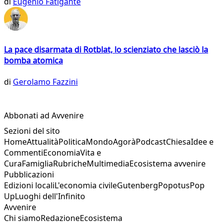
di
Eugenio Fatigante
La pace disarmata di Rotblat, lo scienziato che lasciò la
bomba atomica
di
Gerolamo Fazzini
Abbonati ad Avvenire
Sezioni del sito
Home
Attualità
Politica
Mondo
Agorà
Podcast
Chiesa
Idee e
Commenti
Economia
Vita e
Cura
Famiglia
Rubriche
Multimedia
Ecosistema avvenire
Pubblicazioni
Edizioni locali
L'economia civile
Gutenberg
Popotus
Pop
Up
Luoghi dell'Infinito
Avvenire
Chi siamo
Redazione
Ecosistema