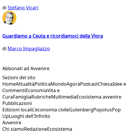
di
Stefano Vicari
Guardiamo a Ceuta e ricordiamoci della Vlora
di
Marco Impagliazzo
Abbonati ad Avvenire
Sezioni del sito
Home
Attualità
Politica
Mondo
Agorà
Podcast
Chiesa
Idee e
Commenti
Economia
Vita e
Cura
Famiglia
Rubriche
Multimedia
Ecosistema avvenire
Pubblicazioni
Edizioni locali
L'economia civile
Gutenberg
Popotus
Pop
Up
Luoghi dell'Infinito
Avvenire
Chi siamo
Redazione
Ecosistema