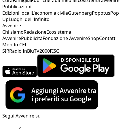
Cura
Famiglia
Rubriche
Multimedia
Ecosistema avvenire
Pubblicazioni
Edizioni locali
L'economia civile
Gutenberg
Popotus
Pop
Up
Luoghi dell'Infinito
Avvenire
Chi siamo
Redazione
Ecosistema
Avvenire
Pubblicità
Fondazione Avvenire
Shop
Contatti
Mondo CEI
SIR
Radio InBlu
TV2000
FISC
Segui Avvenire su