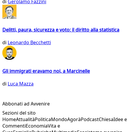
di
Gerolamo Fazzini
Delitti, paura, sicurezza e voto: il diritto alla statistica
di
Leonardo Becchetti
Gli immigrati eravamo noi, a Marcinelle
di
Luca Mazza
Abbonati ad Avvenire
Sezioni del sito
Home
Attualità
Politica
Mondo
Agorà
Podcast
Chiesa
Idee e
Commenti
Economia
Vita e