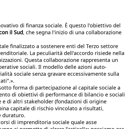
ativo di finanza sociale. È questo l'obiettivo del
con il Sud
, che segna l'inizio di una collaborazione
le finalizzato a sostenere enti del Terzo settore
enditoriale. La peculiarità dell'accordo risiede nella
nizzazioni. Questa collaborazione rappresenta un
rative sociali. Il modello delle azioni auto-
rialità sociale senza gravare eccessivamente sulla
ati".».
sotto forma di partecipazione al capitale sociale a
nto di obiettivi di performance di bilancio e sociali
e di altri stakeholder (fondazioni di origine
na capitale di rischio vincolato a risultati,
e duraturo.
corsi di imprenditoria sociale quale asse
uppo ci permette di alzare l’asticella: possiamo ora