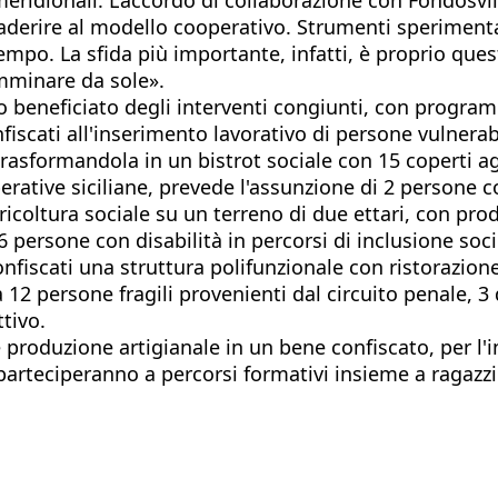
aderire al modello cooperativo. Strumenti sperimentali
tempo. La sfida più importante, infatti, è proprio que
amminare da sole».
 beneficiato degli interventi congiunti, con programm
nfiscati all'inserimento lavorativo di persone vulnerabi
trasformandola in un bistrot sociale con 15 coperti a
erative siciliane, prevede l'assunzione di 2 persone co
gricoltura sociale su un terreno di due ettari, con pr
6 persone con disabilità in percorsi di inclusione soci
nfiscati una struttura polifunzionale con ristorazione 
a 12 persone fragili provenienti dal circuito penale, 
ttivo.
e produzione artigianale in un bene confiscato, per l'
 parteciperanno a percorsi formativi insieme a ragaz