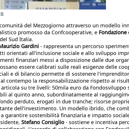
EB
 comunità del Mezzogiorno attraverso un modello innov
alistico promosso da Confcooperative, e
Fondazione 
del Sud Italia.
Maurizio Gardini
- rappresenta un percorso sperimenta
ti orientati all'inclusione sociale e allo sviluppo impr
menti finanziari messi a disposizione dalle due orga
sano essere calibrati sulle reali esigenze delle coope
ciali e di bilancio permette di sostenere l'imprendito
l contempo la responsabilizzazione rispetto ai risult
 articola su tre livelli: 50mila euro da Fondosviluppo 
uibili al quinto anno, subordinatamente al raggiungime
ondo perduto, erogati in due tranche; risorse proprie 
estante dell'investimento. Un modello ibrido, che combi
 garantire sostenibilità finanziaria e impatto social
esidente,
Stefano Consiglio
- sostiene e incentiva per
meridionali. L’accordo di collaborazione con Fondosvil