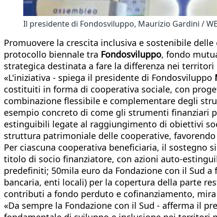
Il presidente di Fondosviluppo, Maurizio Gardini / W
Promuovere la crescita inclusiva e sostenibile delle
protocollo biennale tra
Fondosviluppo
, fondo mutu
strategica destinata a fare la differenza nei territori 
«L'iniziativa - spiega il presidente di Fondosviluppo
costituiti in forma di cooperativa sociale, con proget
combinazione flessibile e complementare degli stru
esempio concreto di come gli strumenti finanziari pos
estinguibili legate al raggiungimento di obiettivi so
struttura patrimoniale delle cooperative, favorendo a
Per ciascuna cooperativa beneficiaria, il sostegno si
titolo di socio finanziatore, con azioni auto-esting
predefiniti; 50mila euro da Fondazione con il Sud a f
bancaria, enti locali) per la copertura della parte r
contributi a fondo perduto e cofinanziamento, mira a
«Da sempre la Fondazione con il Sud - afferma il pr
fondamentale di sviluppo e inclusione nei territori 