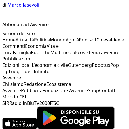
di
Marco Iasevoli
Abbonati ad Avvenire
Sezioni del sito
Home
Attualità
Politica
Mondo
Agorà
Podcast
Chiesa
Idee e
Commenti
Economia
Vita e
Cura
Famiglia
Rubriche
Multimedia
Ecosistema avvenire
Pubblicazioni
Edizioni locali
L'economia civile
Gutenberg
Popotus
Pop
Up
Luoghi dell'Infinito
Avvenire
Chi siamo
Redazione
Ecosistema
Avvenire
Pubblicità
Fondazione Avvenire
Shop
Contatti
Mondo CEI
SIR
Radio InBlu
TV2000
FISC