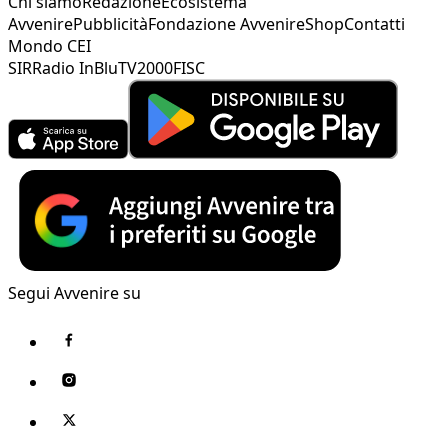
Chi siamo
Redazione
Ecosistema
Avvenire
Pubblicità
Fondazione Avvenire
Shop
Contatti
Mondo CEI
SIR
Radio InBlu
TV2000
FISC
Segui Avvenire su