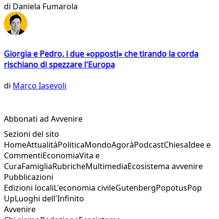
di
Daniela Fumarola
Giorgia e Pedro, i due «opposti» che tirando la corda
rischiano di spezzare l'Europa
di
Marco Iasevoli
Abbonati ad Avvenire
Sezioni del sito
Home
Attualità
Politica
Mondo
Agorà
Podcast
Chiesa
Idee e
Commenti
Economia
Vita e
Cura
Famiglia
Rubriche
Multimedia
Ecosistema avvenire
Pubblicazioni
Edizioni locali
L'economia civile
Gutenberg
Popotus
Pop
Up
Luoghi dell'Infinito
Avvenire