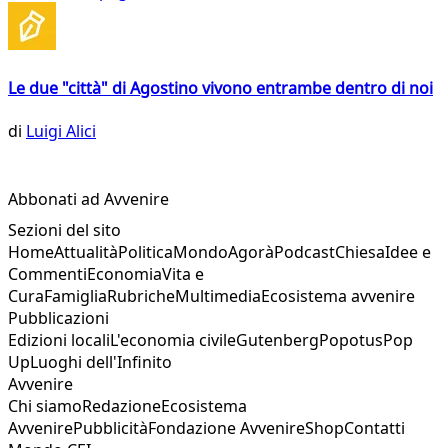
Le due "città" di Agostino vivono entrambe dentro di noi
di
Luigi Alici
Abbonati ad Avvenire
Sezioni del sito
Home
Attualità
Politica
Mondo
Agorà
Podcast
Chiesa
Idee e
Commenti
Economia
Vita e
Cura
Famiglia
Rubriche
Multimedia
Ecosistema avvenire
Pubblicazioni
Edizioni locali
L'economia civile
Gutenberg
Popotus
Pop
Up
Luoghi dell'Infinito
Avvenire
Chi siamo
Redazione
Ecosistema
Avvenire
Pubblicità
Fondazione Avvenire
Shop
Contatti