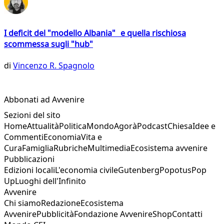
I deficit del "modello Albania" e quella rischiosa
scommessa sugli "hub"
di
Vincenzo R. Spagnolo
Abbonati ad Avvenire
Sezioni del sito
Home
Attualità
Politica
Mondo
Agorà
Podcast
Chiesa
Idee e
Commenti
Economia
Vita e
Cura
Famiglia
Rubriche
Multimedia
Ecosistema avvenire
Pubblicazioni
Edizioni locali
L'economia civile
Gutenberg
Popotus
Pop
Up
Luoghi dell'Infinito
Avvenire
Chi siamo
Redazione
Ecosistema
Avvenire
Pubblicità
Fondazione Avvenire
Shop
Contatti