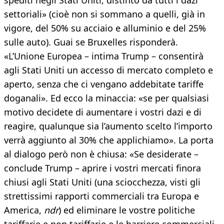
spediti negli Stati Uniti, distinto da tutti i dazi
settoriali» (cioè non si sommano a quelli, già in
vigore, del 50% su acciaio e alluminio e del 25%
sulle auto). Guai se Bruxelles risponderà.
«L’Unione Europea – intima Trump – consentirà
agli Stati Uniti un accesso di mercato completo e
aperto, senza che ci vengano addebitate tariffe
doganali». Ed ecco la minaccia: «se per qualsiasi
motivo decidete di aumentare i vostri dazi e di
reagire, qualunque sia l’aumento scelto l’importo
verrà aggiunto al 30% che applichiamo». La porta
al dialogo però non è chiusa: «Se desiderate –
conclude Trump – aprire i vostri mercati finora
chiusi agli Stati Uniti (una sciocchezza, visti gli
strettissimi rapporti commerciali tra Europa e
America,
ndr
) ed eliminare le vostre politiche