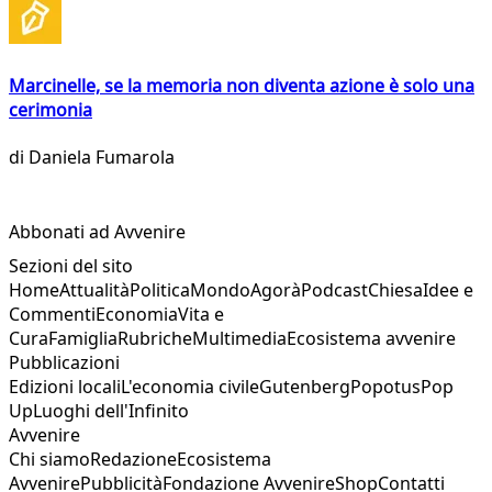
Marcinelle, se la memoria non diventa azione è solo una
cerimonia
di
Daniela Fumarola
Abbonati ad Avvenire
Sezioni del sito
Home
Attualità
Politica
Mondo
Agorà
Podcast
Chiesa
Idee e
Commenti
Economia
Vita e
Cura
Famiglia
Rubriche
Multimedia
Ecosistema avvenire
Pubblicazioni
Edizioni locali
L'economia civile
Gutenberg
Popotus
Pop
Up
Luoghi dell'Infinito
Avvenire
Chi siamo
Redazione
Ecosistema
Avvenire
Pubblicità
Fondazione Avvenire
Shop
Contatti