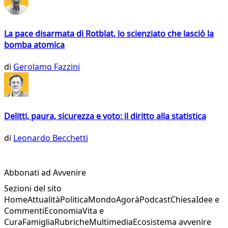
La pace disarmata di Rotblat, lo scienziato che lasciò la
bomba atomica
di
Gerolamo Fazzini
Delitti, paura, sicurezza e voto: il diritto alla statistica
di
Leonardo Becchetti
Abbonati ad Avvenire
Sezioni del sito
Home
Attualità
Politica
Mondo
Agorà
Podcast
Chiesa
Idee e
Commenti
Economia
Vita e
Cura
Famiglia
Rubriche
Multimedia
Ecosistema avvenire