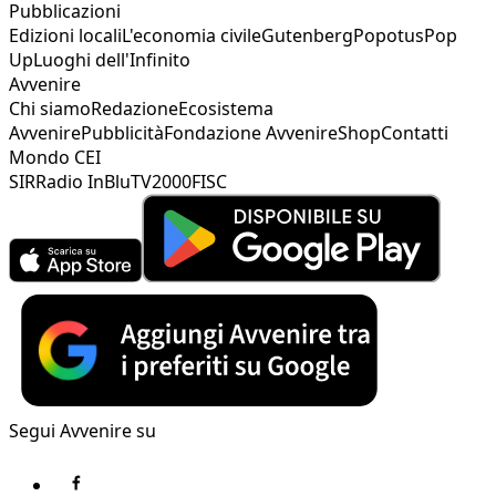
Pubblicazioni
Edizioni locali
L'economia civile
Gutenberg
Popotus
Pop
Up
Luoghi dell'Infinito
Avvenire
Chi siamo
Redazione
Ecosistema
Avvenire
Pubblicità
Fondazione Avvenire
Shop
Contatti
Mondo CEI
SIR
Radio InBlu
TV2000
FISC
Segui Avvenire su