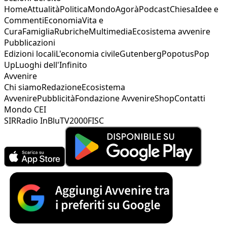
Home
Attualità
Politica
Mondo
Agorà
Podcast
Chiesa
Idee e
Commenti
Economia
Vita e
Cura
Famiglia
Rubriche
Multimedia
Ecosistema avvenire
Pubblicazioni
Edizioni locali
L'economia civile
Gutenberg
Popotus
Pop
Up
Luoghi dell'Infinito
Avvenire
Chi siamo
Redazione
Ecosistema
Avvenire
Pubblicità
Fondazione Avvenire
Shop
Contatti
Mondo CEI
SIR
Radio InBlu
TV2000
FISC