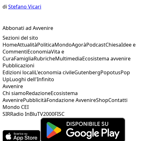
di
Stefano Vicari
Abbonati ad Avvenire
Sezioni del sito
Home
Attualità
Politica
Mondo
Agorà
Podcast
Chiesa
Idee e
Commenti
Economia
Vita e
Cura
Famiglia
Rubriche
Multimedia
Ecosistema avvenire
Pubblicazioni
Edizioni locali
L'economia civile
Gutenberg
Popotus
Pop
Up
Luoghi dell'Infinito
Avvenire
Chi siamo
Redazione
Ecosistema
Avvenire
Pubblicità
Fondazione Avvenire
Shop
Contatti
Mondo CEI
SIR
Radio InBlu
TV2000
FISC