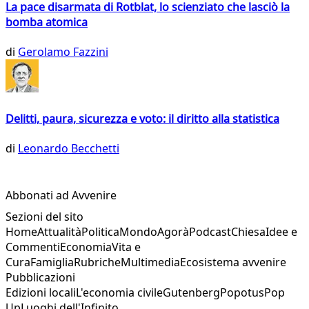
La pace disarmata di Rotblat, lo scienziato che lasciò la
bomba atomica
di
Gerolamo Fazzini
Delitti, paura, sicurezza e voto: il diritto alla statistica
di
Leonardo Becchetti
Abbonati ad Avvenire
Sezioni del sito
Home
Attualità
Politica
Mondo
Agorà
Podcast
Chiesa
Idee e
Commenti
Economia
Vita e
Cura
Famiglia
Rubriche
Multimedia
Ecosistema avvenire
Pubblicazioni
Edizioni locali
L'economia civile
Gutenberg
Popotus
Pop
Up
Luoghi dell'Infinito