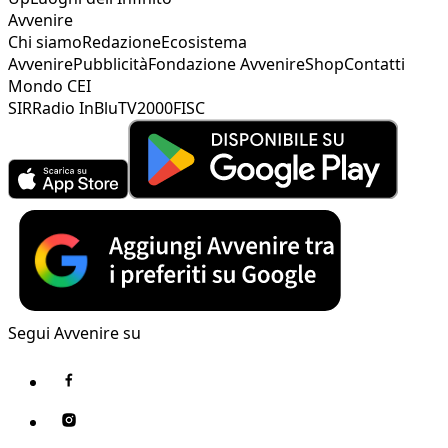
Avvenire
Chi siamo
Redazione
Ecosistema
Avvenire
Pubblicità
Fondazione Avvenire
Shop
Contatti
Mondo CEI
SIR
Radio InBlu
TV2000
FISC
Segui Avvenire su