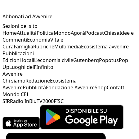
Abbonati ad Avvenire
Sezioni del sito
Home
Attualità
Politica
Mondo
Agorà
Podcast
Chiesa
Idee e
Commenti
Economia
Vita e
Cura
Famiglia
Rubriche
Multimedia
Ecosistema avvenire
Pubblicazioni
Edizioni locali
L'economia civile
Gutenberg
Popotus
Pop
Up
Luoghi dell'Infinito
Avvenire
Chi siamo
Redazione
Ecosistema
Avvenire
Pubblicità
Fondazione Avvenire
Shop
Contatti
Mondo CEI
SIR
Radio InBlu
TV2000
FISC