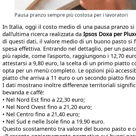
Pausa pranzo sempre più costosa per i lavoratori
In Italia, oggi il costo medio di una pausa pranzo s
dall’ultima ricerca realizzata da
Ipsos Doxa per Pluxe
di questi dati, il valore medio di un buono pasto si
spesa effettiva. Entrando nel dettaglio, per un pa
più rapide, come l’asporto, raggiungono i 12,70 euro
attestarsi a 9,80 euro, la scelta di un primo piatto 
opta per un menù completo. Le opzioni più accessib
piatto che arriva a 11 euro o un secondo piatto fino
I dati mostrano inoltre differenze territoriali sig
bevanda e caffè:
• Nel Nord Est fino a 22,30 euro;
• Nel Nord Ovest fino a 21,20 euro;
• Nel Centro fino a 21,40 euro;
• Nel Sud e nelle Isole fino a 19,90 euro.
Questo scostamento tra valore del buono pasto e cos
«Il recente aggiornamento normativo sui buoni pasto 