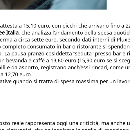
i attesta a 15,10 euro, con picchi che arrivano fino a
e Italia
, che analizza l’andamento della spesa quotid
 ferma a circa sette euro, secondo dati interni di Plu
sto completo consumato in bar o ristorante si spend
. La pausa pranzo cosiddetta “seduta” presso bar e ri
con bevanda e caffè a 13,60 euro (15,90 euro se si sceg
ili e da asporto, registrano anch’essi rincari, come
 a 12,70 euro.
nificative quando si tratta di spesa massima per un 
to reale rappresenta oggi una criticità, ma anche un
elettronici, che ha innalzato la soglia di esenzione 