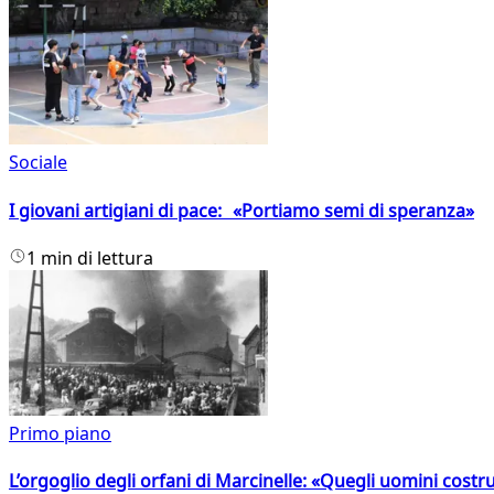
Sociale
I giovani artigiani di pace: «Portiamo semi di speranza»
1 min di lettura
Primo piano
L’orgoglio degli orfani di Marcinelle: «Quegli uomini costr