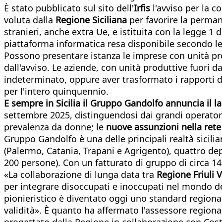
È stato pubblicato sul sito dell'
Irfis
l'avviso per la co
voluta dalla
Regione Siciliana
per favorire la permane
stranieri, anche extra Ue, e istituita con la legge
piattaforma informatica resa disponibile secondo le
Possono presentare istanza le imprese con unità prod
dall'avviso. Le aziende, con unità produttive fuori da
indeterminato, oppure aver trasformato i rapporti 
per l'intero quinquennio.
E sempre in Sicilia il Gruppo Gandolfo annuncia il l
settembre 2025, distinguendosi dai grandi operator
prevalenza da donne; le
nuove assunzioni nella ret
Gruppo Gandolfo è una delle principali realtà sicilian
(Palermo, Catania, Trapani e Agrigento), quattro depo
200 persone). Con un fatturato di gruppo di circa 14
«La collaborazione di lunga data tra
Regione Friuli 
per integrare disoccupati e inoccupati nel mondo de
pionieristico è diventato oggi uno standard regional
validità». È quanto ha affermato l'assessore regiona
progettato dalla Regione in collaborazione con Costa 