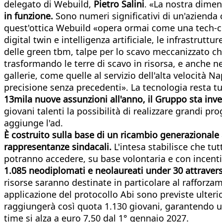
delegato di Webuild,
Pietro Salini
. «La nostra dimen
in funzione.
Sono numeri significativi di un'azienda 
quest'ottica Webuild «opera ormai come una tech-co
digital twin e intelligenza artificiale, le infrastrut
delle green tbm, talpe per lo scavo meccanizzato ch
trasformando le terre di scavo in risorsa, e anche n
gallerie, come quelle al servizio dell'alta velocità 
precisione senza precedenti». La tecnologia resta t
13mila nuove assunzioni all'anno, il Gruppo sta inv
giovani talenti la possibilità di realizzare grandi pr
aggiunge l'ad.
È costruito sulla base di un ricambio generazionale al
rappresentanze sindacali.
L'intesa stabilisce che tu
potranno accedere, su base volontaria e con incenti
1.085 neodiplomati e neolaureati under 30 attravers
risorse saranno destinate in particolare al rafforzam
applicazione del protocollo Abi sono previste ulterio
raggiungerà così quota 1.130 giovani, garantendo un 
time si alza a euro 7,50 dal 1° gennaio 2027.