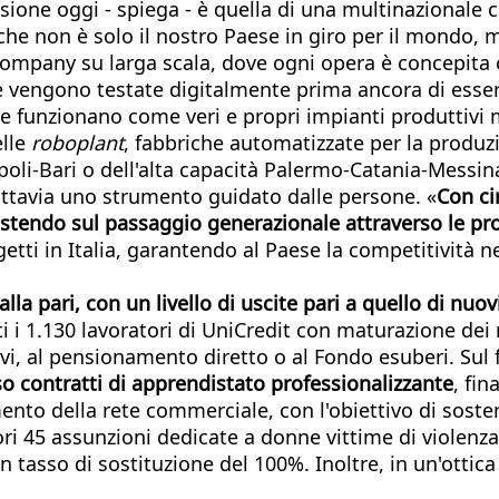
sione oggi - spiega - è quella di una multinazionale
che non è solo il nostro Paese in giro per il mondo, 
mpany su larga scala, dove ogni opera è concepita c
ture vengono testate digitalmente prima ancora di esser
e funzionano come veri e propri impianti produttivi m
elle
roboplant
, fabbriche automatizzate per la produzi
Napoli-Bari o dell'alta capacità Palermo-Catania-Messi
uttavia uno strumento guidato dalle persone. «
Con ci
estendo sul passaggio generazionale attraverso le pr
ogetti in Italia, garantendo al Paese la competitività 
la pari, con un livello di uscite pari a quello di nuovi
tti i 1.130 lavoratori di UniCredit con maturazione dei
vi, al pensionamento diretto o al Fondo esuberi. Sul 
o contratti di apprendistato professionalizzante
, fin
ento della rete commerciale, con l'obiettivo di sosten
ri 45 assunzioni dedicate a donne vittime di violenza e
tasso di sostituzione del 100%. Inoltre, in un'ottica