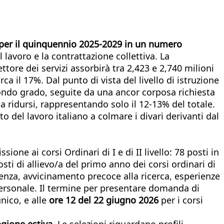
 per il quinquennio 2025-2029 in un numero
 lavoro e la contrattazione collettiva. La
ttore dei servizi assorbirà tra 2,423 e 2,740 milioni
a il 17%. Dal punto di vista del livello di istruzione
condo grado, seguite da una ancor corposa richiesta
 a ridursi, rappresentando solo il 12-13% del totale.
 del lavoro italiano a colmare i divari derivanti dal
ione ai corsi Ordinari di I e di II livello: 78 posti in
posti di allievo/a del primo anno dei corsi ordinari di
lenza, avvicinamento precoce alla ricerca, esperienze
 personale. Il termine per presentare domanda di
unico, e alle
ore 12 del 22 giugno 2026
per i corsi
agione estiva.
Le selezioni riguardano profili