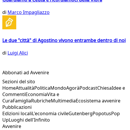
di
Marco Impagliazzo
Le due "città" di Agostino vivono entrambe dentro di noi
di
Luigi Alici
Abbonati ad Avvenire
Sezioni del sito
Home
Attualità
Politica
Mondo
Agorà
Podcast
Chiesa
Idee e
Commenti
Economia
Vita e
Cura
Famiglia
Rubriche
Multimedia
Ecosistema avvenire
Pubblicazioni
Edizioni locali
L'economia civile
Gutenberg
Popotus
Pop
Up
Luoghi dell'Infinito
Avvenire