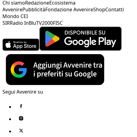
Chi siamo
Redazione
Ecosistema
Avvenire
Pubblicità
Fondazione Avvenire
Shop
Contatti
Mondo CEI
SIR
Radio InBlu
TV2000
FISC
Segui Avvenire su