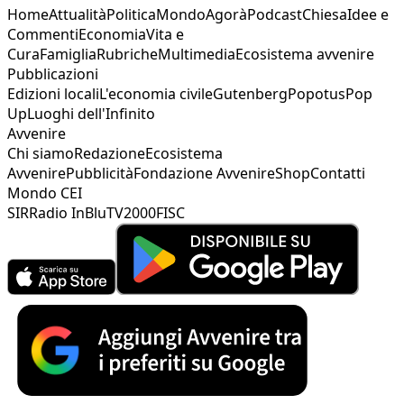
Home
Attualità
Politica
Mondo
Agorà
Podcast
Chiesa
Idee e
Commenti
Economia
Vita e
Cura
Famiglia
Rubriche
Multimedia
Ecosistema avvenire
Pubblicazioni
Edizioni locali
L'economia civile
Gutenberg
Popotus
Pop
Up
Luoghi dell'Infinito
Avvenire
Chi siamo
Redazione
Ecosistema
Avvenire
Pubblicità
Fondazione Avvenire
Shop
Contatti
Mondo CEI
SIR
Radio InBlu
TV2000
FISC