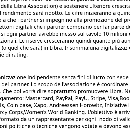
 della Libra Association) e sostenere ulteriore crescit
 il rendimento sarà ridotto. Le cifre inizieranno a qui
ivo a che i partner si impegnino alla promozione del 
gettoni digitali che i partner comprano per far parte 
rsi ogni partner avrebbe messo sul tavolo 10 milioni d
dizionali. Le riserve cresceranno quindi quanto più a
i (o quel che sarà) in Libra. Insomma:una digitalizzaz
e di rating.
anizzazione indipendente senza fini di lucro con sede 
i partner. Lo scopo dell'associazione è coordinare la
ria. Che poi vorrà dire soprattutto promuovere Libra. 
 pagamento: Mastercard, PayPal, PayU, Stripe, Visa,Bo
ls, Coin base, Xapo, Andreessen Horowitz, Iniziative i
ercy Corps,Women's World Banking. L'obiettivo è arri
formato da un rappresentante per ogni "nodo di valida
cisioni politiche o tecniche vengono votate e devono 