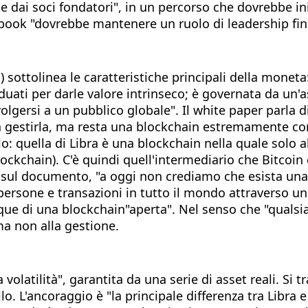
 dai soci fondatori", in un percorso che dovrebbe in
book "dovrebbe mantenere un ruolo di leadership fino 
) sottolinea le caratteristiche principali della moneta
iduati per darle valore intrinseco; è governata da un'
olgersi a un pubblico globale". Il white paper parla d
a gestirla, ma resta una blockchain estremamente con
: quella di Libra è una blockchain nella quale solo a
ockchain). C'è quindi quell'intermediario che Bitcoin
sul documento, "a oggi non crediamo che esista una so
 persone e transazioni in tutto il mondo attraverso un
nque di una blockchain"aperta". Nel senso che "quals
 ma non alla gestione.
latilità", garantita da una serie di asset reali. Si tra
. L'ancoraggio è "la principale differenza tra Libra e