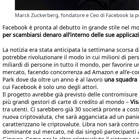
Marck Zuckerberg, fondatore e Ceo di Facebook la pr
Facebook è pronta al debutto in grande stile nel mon
per scambiarsi denaro all’interno delle sue applicaz
La notizia era stata anticipata la settimana scorsa 
potrebbe rivoluzionare il modo in cui milioni di per
miliardi di persone in tutto il mondo, per favorire un
mercato, facendo concorrenza ad Amazon e all’e-com
Park dove da oltre un anno è al lavoro
una squadra s
cui Facebook è solo uno degli attori.
Il progetto avrebbe già previsto delle contromisure p
più grandi gestori di carte di credito al mondo –
Vis
tra utenti. Ci sarebbero già 30 società pronte a cost
nuova criptovaluta, che sarà agganciata ad un paniere
caratterizzano le criptovalute. Libra non sarà contro
dominante sul mercato, né dai singoli partecipanti 
Ginevra. Come per le altre criptovalute il sistema sar