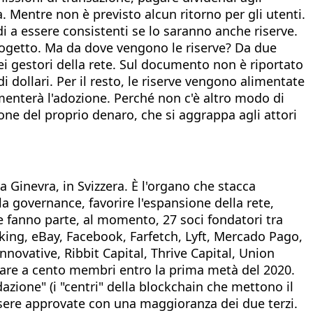
a. Mentre non è previsto alcun ritorno per gli utenti.
ndi a essere consistenti se lo saranno anche riserve.
progetto. Ma da dove vengono le riserve? Da due
dei gestori della rete. Sul documento non è riportato
i dollari. Per il resto, le riserve vengono alimentate
umenterà l'adozione. Perché non c'è altro modo di
ione del proprio denaro, che si aggrappa agli attori
a Ginevra, in Svizzera. È l'organo che stacca
 governance, favorire l'espansione della rete,
Ne fanno parte, al momento, 27 soci fondatori tra
oking, eBay, Facebook, Farfetch, Lyft, Mercado Pago,
nnovative, Ribbit Capital, Thrive Capital, Union
vare a cento membri entro la prima metà del 2020.
zione" (i "centri" della blockchain che mettono il
essere approvate con una maggioranza dei due terzi.