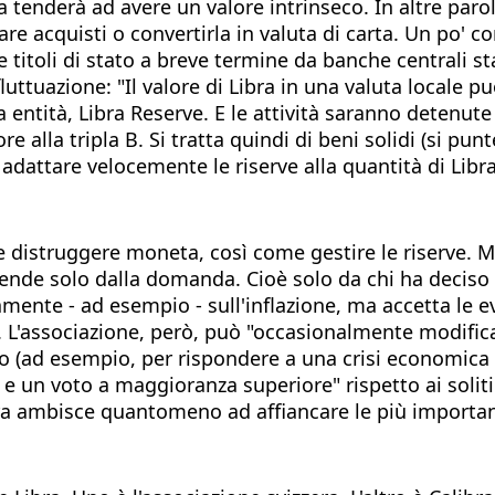
a tenderà ad avere un valore intrinseco. In altre parole
are acquisti o convertirla in valuta di carta. Un po' co
 titoli di stato a breve termine da banche centrali sta
uttuazione: "Il valore di Libra in una valuta locale p
 entità, Libra Reserve. E le attività saranno detenute
e alla tripla B. Si tratta quindi di beni solidi (si pun
 adattare velocemente le riserve alla quantità di Libra
 e distruggere moneta, così come gestire le riserve. M
ende solo dalla domanda. Cioè solo da chi ha deciso d
mente - ad esempio - sull'inflazione, ma accetta le e
a. L'associazione, però, può "occasionalmente modific
to (ad esempio, per rispondere a una crisi economica 
 un voto a maggioranza superiore" rispetto ai soliti 
bra ambisce quantomeno ad affiancare le più important