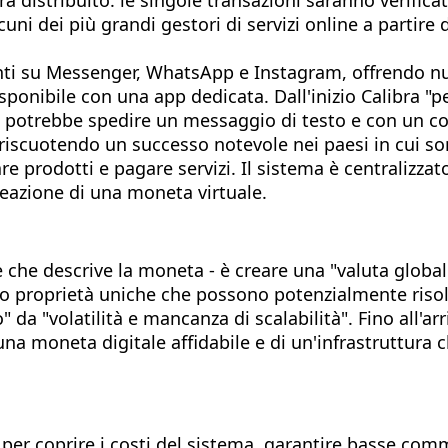
ni dei più grandi gestori di servizi online a partire d
nti su Messenger, WhatsApp e Instagram, offrendo nuo
sponibile con una app dedicata. Dall'inizio Calibra "
potrebbe spedire un messaggio di testo e con un cos
iscuotendo un successo notevole nei paesi in cui son
rodotti e pagare servizi. Il sistema è centralizzato e
eazione di una moneta virtuale.
e che descrive la moneta - è creare una "valuta globale
no proprietà uniche che possono potenzialmente risolv
to" da "volatilità e mancanza di scalabilità". Fino all
una moneta digitale affidabile e di un'infrastruttur
ti per coprire i costi del sistema, garantire basse com