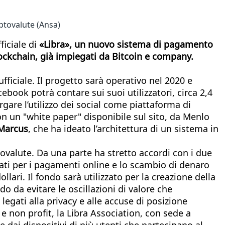
ptovalute (Ansa)
ficiale di
«Libra», un nuovo sistema di pagamento
lockchain, già impiegati da Bitcoin e company.
fficiale. Il progetto sarà operativo nel 2020 e
book potrà contare sui suoi utilizzatori, circa 2,4
rgare l’utilizzo dei social come piattaforma di
n un "white paper" disponibile sul sito, da Menlo
 Marcus
, che ha ideato l’architettura di un sistema in
tovalute. Da una parte ha stretto accordi con i due
izzati per i pagamenti online e lo scambio di denaro
lari. Il fondo sarà utilizzato per la creazione della
o da evitare le oscillazioni di valore che
egati alla privacy e alle accuse di posizione
 non profit, la Libra Association, con sede a
e dai dispositivi di più utenti che partecipano al