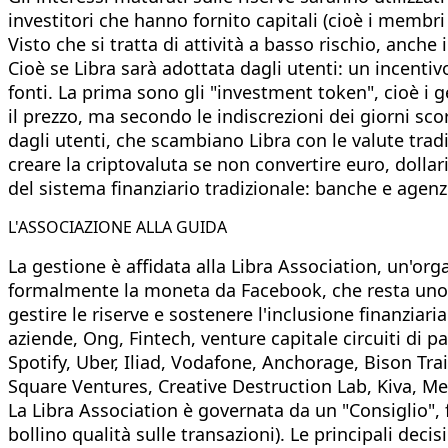
investitori che hanno fornito capitali (cioè i membri
Visto che si tratta di attività a basso rischio, anche
Cioè se Libra sarà adottata dagli utenti: un incent
fonti. La prima sono gli "investment token", cioè i 
il prezzo, ma secondo le indiscrezioni dei giorni sco
dagli utenti, che scambiano Libra con le valute tra
creare la criptovaluta se non convertire euro, dollar
del sistema finanziario tradizionale: banche e agenzi
L'ASSOCIAZIONE ALLA GUIDA
La gestione è affidata alla Libra Association, un'org
formalmente la moneta da Facebook, che resta uno de
gestire le riserve e sostenere l'inclusione finanzia
aziende, Ong, Fintech, venture capitale circuiti di
Spotify, Uber, Iliad, Vodafone, Anchorage, Bison Trai
Square Ventures, Creative Destruction Lab, Kiva, M
La Libra Association è governata da un "Consiglio", 
bollino qualità sulle transazioni). Le principali de