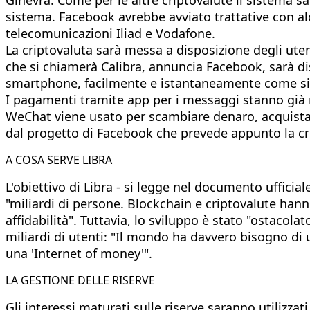
sistema. Facebook avrebbe avviato trattative con alcu
telecomunicazioni Iliad e Vodafone.
La criptovaluta sarà messa a disposizione degli ute
che si chiamerà Calibra, annuncia Facebook, sarà di
smartphone, facilmente e istantaneamente come si 
I pagamenti tramite app per i messaggi stanno già r
WeChat viene usato per scambiare denaro, acquistare p
dal progetto di Facebook che prevede appunto la cr
A COSA SERVE LIBRA
L'obiettivo di Libra - si legge nel documento ufficial
"miliardi di persone. Blockchain e criptovalute han
affidabilità". Tuttavia, lo sviluppo è stato "ostacola
miliardi di utenti: "Il mondo ha davvero bisogno di 
una 'Internet of money'".
LA GESTIONE DELLE RISERVE
Gli interessi maturati sulle riserve saranno utilizza