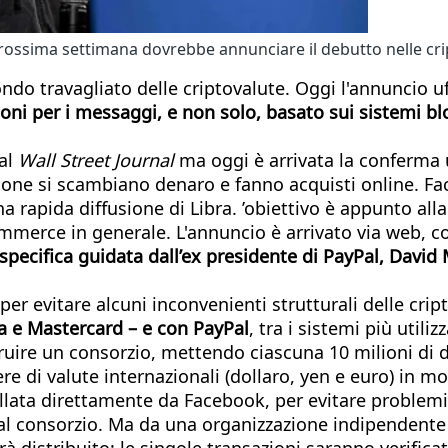
ossima settimana dovrebbe annunciare il debutto nelle cri
do travagliato delle criptovalute. Oggi l'annuncio uf
ioni per i messaggi, e non solo, basato sui sistemi b
dal
Wall Street Journal
ma oggi è arrivata la conferma u
sone si scambiano denaro e fanno acquisti online. Face
a rapida diffusione di Libra. ’obiettivo è appunto alla
merce in generale. L'annuncio è arrivato via web, co
pecifica guidata dall’ex presidente di PayPal, David
er evitare alcuni inconvenienti strutturali delle crip
a e Mastercard – e con PayPal
, tra i sistemi più util
ruire un consorzio, mettendo ciascuna 10 milioni di dol
 di valute internazionali (dollaro, yen e euro) in mod
llata direttamente da Facebook, per evitare problemi l
al consorzio. Ma da una organizzazione indipendente e
à distribuito: le singole transazioni saranno verificat