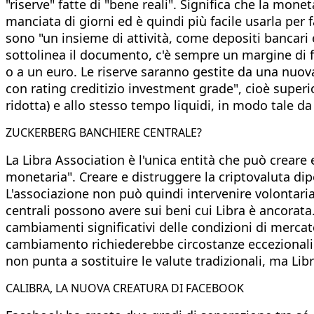
"riserve" fatte di "bene reali". Significa che la monet
manciata di giorni ed è quindi più facile usarla per f
sono "un insieme di attività, come depositi bancari e
sottolinea il documento, c'è sempre un margine di fl
o a un euro. Le riserve saranno gestite da una nuova
con rating creditizio investment grade", cioè superior
ridotta) e allo stesso tempo liquidi, in modo tale da
ZUCKERBERG BANCHIERE CENTRALE?
La Libra Association è l'unica entità che può creare
monetaria". Creare e distruggere la criptovaluta dip
L'associazione non può quindi intervenire volontaria
centrali possono avere sui beni cui Libra è ancorat
cambiamenti significativi delle condizioni di merca
cambiamento richiederebbe circostanze eccezionali e
non punta a sostituire le valute tradizionali, ma Li
CALIBRA, LA NUOVA CREATURA DI FACEBOOK