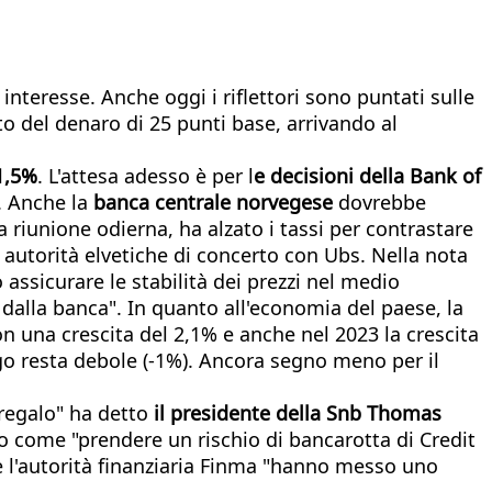
interesse. Anche oggi i riflettori sono puntati sulle
sto del denaro di 25 punti base, arrivando al
1,5%
. L'attesa adesso è per l
e decisioni della Bank of
. Anche la
banca centrale norvegese
dovrebbe
 riunione odierna, ha alzato i tassi per contrastare
e autorità elvetiche di concerto con Ubs. Nella nota
 assicurare le stabilità dei prezzi nel medio
dalla banca". In quanto all'economia del paese, la
on una crescita del 2,1% e anche nel 2023 la crescita
go resta debole (-1%). Ancora segno meno per il
 regalo" ha detto
il presidente della Snb Thomas
to come "prendere un rischio di bancarotta di Credit
e l'autorità finanziaria Finma "hanno messo uno