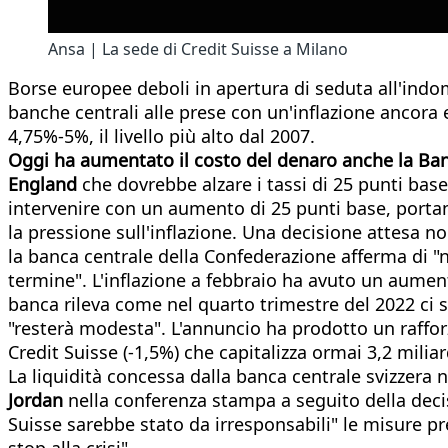
Ansa | La sede di Credit Suisse a Milano
Borse europee deboli in apertura di seduta all'indoma
banche centrali alle prese con un'inflazione ancora e
4,75%-5%, il livello più alto dal 2007.
Oggi ha aumentato il costo del denaro anche la Banc
England
che dovrebbe alzare i tassi di 25 punti base
intervenire con un aumento di 25 punti base, portando
la pressione sull'inflazione. Una decisione attesa n
la banca centrale della Confederazione afferma di "no
termine". L'inflazione a febbraio ha avuto un aument
banca rileva come nel quarto trimestre del 2022 ci si
"resterà modesta". L'annuncio ha prodotto un raffor
Credit Suisse (-1,5%) che capitalizza ormai 3,2 miliar
La liquidità concessa dalla banca centrale svizzera 
Jordan
nella conferenza stampa a seguito della decisi
Suisse sarebbe stato da irresponsabili" le misure p
stop alla crisi".