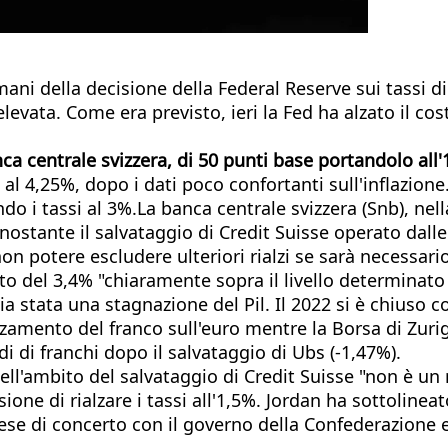
ni della decisione della Federal Reserve sui tassi di 
levata. Come era previsto, ieri la Fed ha alzato il co
a centrale svizzera, di 50 punti base portandolo all'
 al 4,25%, dopo i dati poco confortanti sull'inflazione
 i tassi al 3%.La banca centrale svizzera (Snb), nella
onostante il salvataggio di Credit Suisse operato dall
n potere escludere ulteriori rialzi se sarà necessario
o del 3,4% "chiaramente sopra il livello determinato 
a stata una stagnazione del Pil. Il 2022 si è chiuso c
zamento del franco sull'euro mentre la Borsa di Zuri
di di franchi dopo il salvataggio di Ubs (-1,47%).
nell'ambito del salvataggio di Credit Suisse "non è un
one di rialzare i tassi all'1,5%. Jordan ha sottolinea
rese di concerto con il governo della Confederazione 