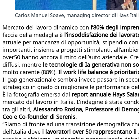
Carlos Manuel Soave, managing director di Hays Ital
Mercato del lavoro dinamico con
l’80% degli impren
faccia della medaglia è
l’insoddisfazione dei lavorat
attuale per mancanza di opportunità, stipendio cons
importanti, insieme a progetti stimolanti, all’ambie
over50 hanno ancora il mito dell’auto aziendale. Cr
diffusi, mentre l
e tecnologie di Ia generativa non 
molto carente (88%).
Il work life balance è prioritari
Il gap generazionale sembra invece passare in secondo
strategico in grado di migliorare le performance del
È la fotografia emersa dal
report annuale Hays Sala
mercato del lavoro in Italia. L’indagine è stata cond
tra gli altri,
Alessandro Rosina, Professore di Demograf
Ceo e Co-founder di Serenis
.
“Siamo di fronte ad una transizione demografica che 
dell’Italia dove
i lavoratori over 50 rappresentano il
nascite e abbiamo un ricambio generazionale debole