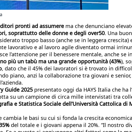
ia
ditori pronti ad assumere
ma che denunciano elevate di
ori, soprattutto delle donne e degli over50
. Una buona
iderato troppo basso (anche se in leggera crescita) 
nte lavorativo e al lavoro agile diventato ormai irrin
esce l’attenzione per il benessere mentale, anche se 
sono più un tabù ma una grande opportunità (43%
), s
o
, dato che il 45% dei lavoratori si è trovato in diffic
 piano, anzi la collaborazione tra giovani e senior, 
l’azienda.
ry Guide 2025
presentato oggi da HAYS Italia che ha l’
otta su un campione di circa mille intervistati tra col
ia e Statistica Sociale dell’Università Cattolica di Mi
cambia le basi su cui si fonda la crescita economica”
 35%
del totale e i giovani appena il 20%. “Il nostro d
. Se a questo si aggiungono altri fattori come la ma