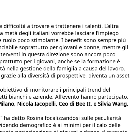
fficoltà a trovare e trattenere i talenti. L’altra
 metà degli italiani vorrebbe lasciare l’impiego
e ruolo poco stimolante. I benefit sono sempre più
unciabile soprattutto per giovani e donne, mentre gli
interventi in questa direzione sono ancora poco
oprattutto per i giovani, anche se la formazione è
oltà nella gestione della famiglia a causa del lavoro.
grazie alla diversità di prospettive, diventa un asset
obiettivo di monitorare i principali trend del
letti bianchi e aziende. All’evento hanno partecipato,
lano, Nicola Iacopelli, Ceo di Bee It, e Silvia Wang,
 ha detto Rosina focalizzandosi sulle peculiarità
ividendo demografico è ai minimi per il calo delle
ncata partecipazione di giovani e donne al mercato