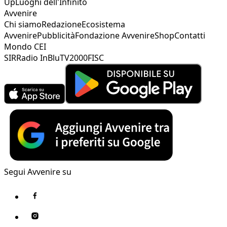
Up
Luoghi dell'Infinito
Avvenire
Chi siamo
Redazione
Ecosistema
Avvenire
Pubblicità
Fondazione Avvenire
Shop
Contatti
Mondo CEI
SIR
Radio InBlu
TV2000
FISC
Segui Avvenire su