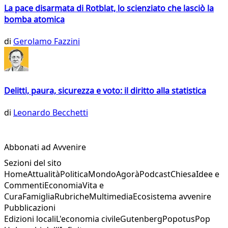
La pace disarmata di Rotblat, lo scienziato che lasciò la
bomba atomica
di
Gerolamo Fazzini
Delitti, paura, sicurezza e voto: il diritto alla statistica
di
Leonardo Becchetti
Abbonati ad Avvenire
Sezioni del sito
Home
Attualità
Politica
Mondo
Agorà
Podcast
Chiesa
Idee e
Commenti
Economia
Vita e
Cura
Famiglia
Rubriche
Multimedia
Ecosistema avvenire
Pubblicazioni
Edizioni locali
L'economia civile
Gutenberg
Popotus
Pop