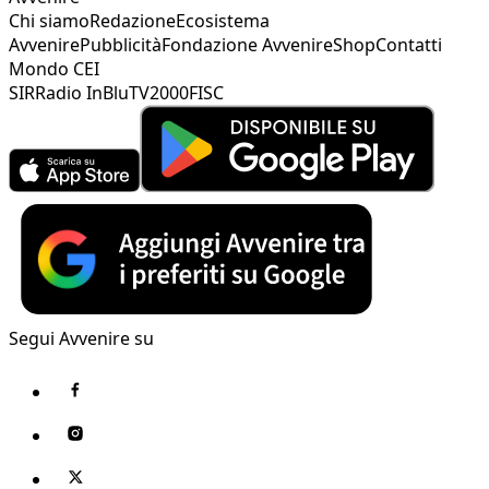
Chi siamo
Redazione
Ecosistema
Avvenire
Pubblicità
Fondazione Avvenire
Shop
Contatti
Mondo CEI
SIR
Radio InBlu
TV2000
FISC
Segui Avvenire su