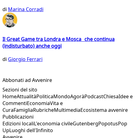
di
Marina Corradi
Il Great Game tra Londra e Mosca che continua
(indisturbato) anche oggi
di
Giorgio Ferrari
Abbonati ad Avvenire
Sezioni del sito
Home
Attualità
Politica
Mondo
Agorà
Podcast
Chiesa
Idee e
Commenti
Economia
Vita e
Cura
Famiglia
Rubriche
Multimedia
Ecosistema avvenire
Pubblicazioni
Edizioni locali
L'economia civile
Gutenberg
Popotus
Pop
Up
Luoghi dell'Infinito
Avvenire