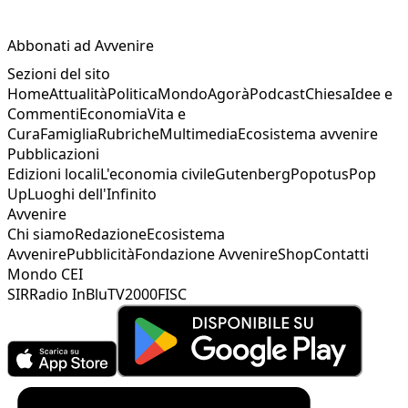
Abbonati ad Avvenire
Sezioni del sito
Home
Attualità
Politica
Mondo
Agorà
Podcast
Chiesa
Idee e
Commenti
Economia
Vita e
Cura
Famiglia
Rubriche
Multimedia
Ecosistema avvenire
Pubblicazioni
Edizioni locali
L'economia civile
Gutenberg
Popotus
Pop
Up
Luoghi dell'Infinito
Avvenire
Chi siamo
Redazione
Ecosistema
Avvenire
Pubblicità
Fondazione Avvenire
Shop
Contatti
Mondo CEI
SIR
Radio InBlu
TV2000
FISC