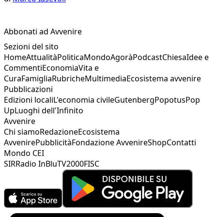
Abbonati ad Avvenire
Sezioni del sito
Home
Attualità
Politica
Mondo
Agorà
Podcast
Chiesa
Idee e
Commenti
Economia
Vita e
Cura
Famiglia
Rubriche
Multimedia
Ecosistema avvenire
Pubblicazioni
Edizioni locali
L'economia civile
Gutenberg
Popotus
Pop
Up
Luoghi dell'Infinito
Avvenire
Chi siamo
Redazione
Ecosistema
Avvenire
Pubblicità
Fondazione Avvenire
Shop
Contatti
Mondo CEI
SIR
Radio InBlu
TV2000
FISC