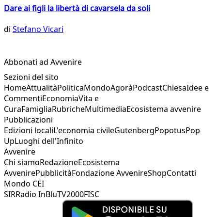
Dare ai figli la libertà di cavarsela da soli
di
Stefano Vicari
Abbonati ad Avvenire
Sezioni del sito
Home
Attualità
Politica
Mondo
Agorà
Podcast
Chiesa
Idee e
Commenti
Economia
Vita e
Cura
Famiglia
Rubriche
Multimedia
Ecosistema avvenire
Pubblicazioni
Edizioni locali
L'economia civile
Gutenberg
Popotus
Pop
Up
Luoghi dell'Infinito
Avvenire
Chi siamo
Redazione
Ecosistema
Avvenire
Pubblicità
Fondazione Avvenire
Shop
Contatti
Mondo CEI
SIR
Radio InBlu
TV2000
FISC