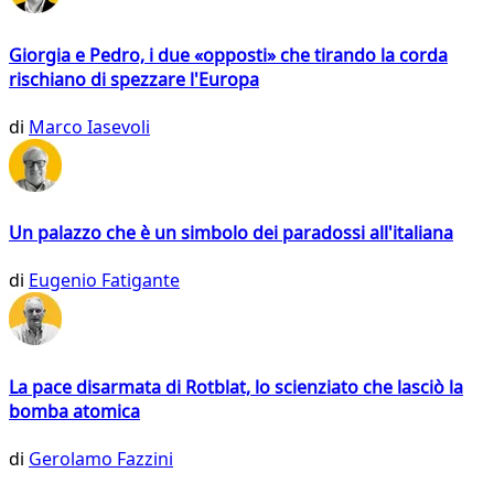
Giorgia e Pedro, i due «opposti» che tirando la corda
rischiano di spezzare l'Europa
di
Marco Iasevoli
Un palazzo che è un simbolo dei paradossi all'italiana
di
Eugenio Fatigante
La pace disarmata di Rotblat, lo scienziato che lasciò la
bomba atomica
di
Gerolamo Fazzini