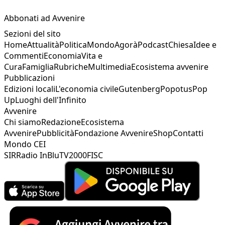
Abbonati ad Avvenire
Sezioni del sito
Home
Attualità
Politica
Mondo
Agorà
Podcast
Chiesa
Idee e
Commenti
Economia
Vita e
Cura
Famiglia
Rubriche
Multimedia
Ecosistema avvenire
Pubblicazioni
Edizioni locali
L'economia civile
Gutenberg
Popotus
Pop
Up
Luoghi dell'Infinito
Avvenire
Chi siamo
Redazione
Ecosistema
Avvenire
Pubblicità
Fondazione Avvenire
Shop
Contatti
Mondo CEI
SIR
Radio InBlu
TV2000
FISC