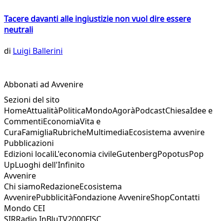
Tacere davanti alle ingiustizie non vuol dire essere
neutrali
di
Luigi Ballerini
Abbonati ad Avvenire
Sezioni del sito
Home
Attualità
Politica
Mondo
Agorà
Podcast
Chiesa
Idee e
Commenti
Economia
Vita e
Cura
Famiglia
Rubriche
Multimedia
Ecosistema avvenire
Pubblicazioni
Edizioni locali
L'economia civile
Gutenberg
Popotus
Pop
Up
Luoghi dell'Infinito
Avvenire
Chi siamo
Redazione
Ecosistema
Avvenire
Pubblicità
Fondazione Avvenire
Shop
Contatti
Mondo CEI
SIR
Radio InBlu
TV2000
FISC