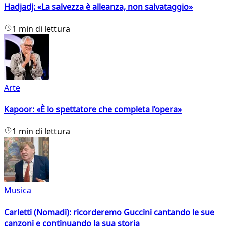
Hadjadj: «La salvezza è alleanza, non salvataggio»
1 min di lettura
Arte
Kapoor: «È lo spettatore che completa l’opera»
1 min di lettura
Musica
Carletti (Nomadi): ricorderemo Guccini cantando le sue
canzoni e continuando la sua storia