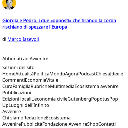
Giorgia e Pedro, i due «opposti» che tirando la corda
rischiano di spezzare l'Europa
di
Marco Iasevoli
Abbonati ad Avvenire
Sezioni del sito
Home
Attualità
Politica
Mondo
Agorà
Podcast
Chiesa
Idee e
Commenti
Economia
Vita e
Cura
Famiglia
Rubriche
Multimedia
Ecosistema avvenire
Pubblicazioni
Edizioni locali
L'economia civile
Gutenberg
Popotus
Pop
Up
Luoghi dell'Infinito
Avvenire
Chi siamo
Redazione
Ecosistema
Avvenire
Pubblicità
Fondazione Avvenire
Shop
Contatti