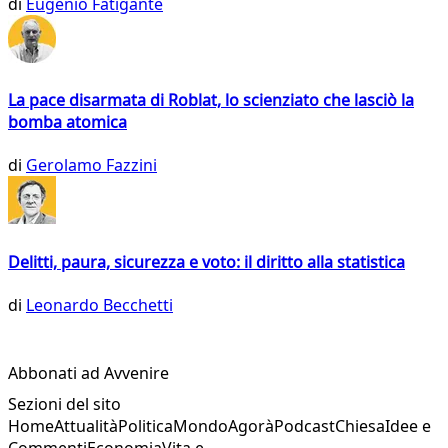
di
Eugenio Fatigante
La pace disarmata di Roblat, lo scienziato che lasciò la
bomba atomica
di
Gerolamo Fazzini
Delitti, paura, sicurezza e voto: il diritto alla statistica
di
Leonardo Becchetti
Abbonati ad Avvenire
Sezioni del sito
Home
Attualità
Politica
Mondo
Agorà
Podcast
Chiesa
Idee e
Commenti
Economia
Vita e