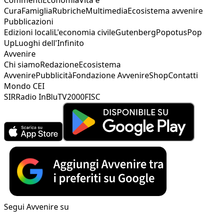
Cura
Famiglia
Rubriche
Multimedia
Ecosistema avvenire
Pubblicazioni
Edizioni locali
L'economia civile
Gutenberg
Popotus
Pop
Up
Luoghi dell'Infinito
Avvenire
Chi siamo
Redazione
Ecosistema
Avvenire
Pubblicità
Fondazione Avvenire
Shop
Contatti
Mondo CEI
SIR
Radio InBlu
TV2000
FISC
Segui Avvenire su