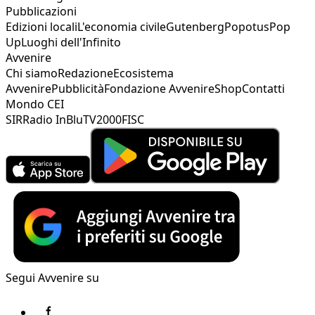
Pubblicazioni
Edizioni locali
L'economia civile
Gutenberg
Popotus
Pop
Up
Luoghi dell'Infinito
Avvenire
Chi siamo
Redazione
Ecosistema
Avvenire
Pubblicità
Fondazione Avvenire
Shop
Contatti
Mondo CEI
SIR
Radio InBlu
TV2000
FISC
Segui Avvenire su