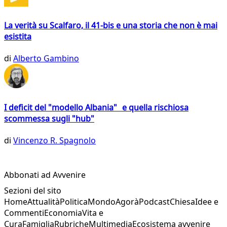
La verità su Scalfaro, il 41-bis e una storia che non è mai
esistita
di
Alberto Gambino
I deficit del "modello Albania" e quella rischiosa
scommessa sugli "hub"
di
Vincenzo R. Spagnolo
Abbonati ad Avvenire
Sezioni del sito
Home
Attualità
Politica
Mondo
Agorà
Podcast
Chiesa
Idee e
Commenti
Economia
Vita e
Cura
Famiglia
Rubriche
Multimedia
Ecosistema avvenire